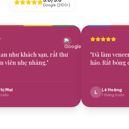
5.0
/5.0
Google (
2100+
)
sạn, rất thư
"
Đã làm veneer ở đây, kết q
àng.
"
hảo. Rất bóng đẹp.
"
Lê Hoàng
L
1 tháng trước