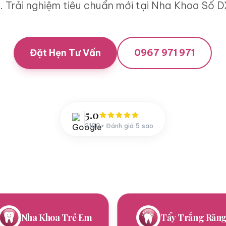
. Trải nghiệm tiêu chuẩn mới tại Nha Khoa Số 
Đặt Hẹn Tư Vấn
0967 971 971
5.0
2100+ Đánh giá 5 sao
Tẩy Trắng Răng
Niềng Răng