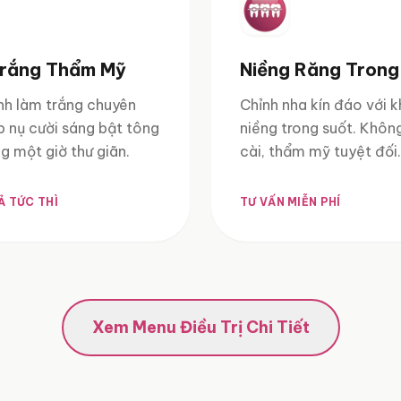
Trắng Thẩm Mỹ
Niềng Răng Trong
ình làm trắng chuyên
Chỉnh nha kín đáo với 
p nụ cười sáng bật tông
niềng trong suốt. Khô
ng một giờ thư giãn.
cài, thẩm mỹ tuyệt đối.
Ả TỨC THÌ
TƯ VẤN MIỄN PHÍ
Xem Menu Điều Trị Chi Tiết