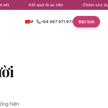
quả là ưu tiên
Chăm sóc dựa trên khoa học
+84 967 971 971
Đặt lịch
VI
ười
ống hiện