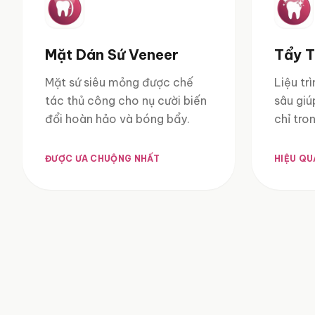
Mặt Dán Sứ Veneer
Tẩy 
Mặt sứ siêu mỏng được chế
Liệu tr
tác thủ công cho nụ cười biến
sâu giú
đổi hoàn hảo và bóng bẩy.
chỉ tro
ĐƯỢC ƯA CHUỘNG NHẤT
HIỆU QU