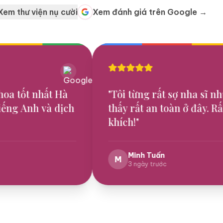
Xem thư viện nụ cười
Xem đánh giá trên Google
→
à
"
Tôi từng rất sợ nha sĩ nhưng cảm
ịch
thấy rất an toàn ở đây. Rất khuyến
khích!
"
Minh Tuấn
M
3 ngày trước