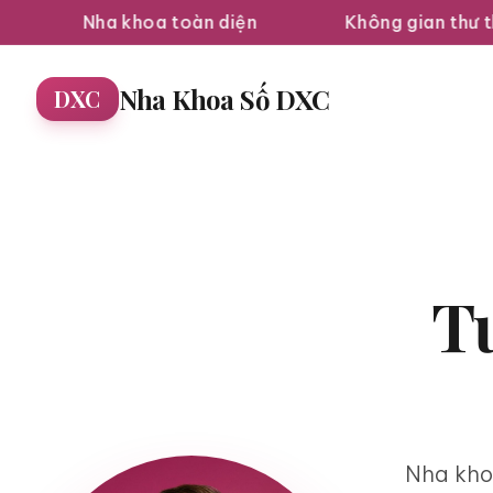
toàn diện
Không gian thư thái
Trải n
Nha Khoa Số DXC
DXC
Tư
Nha kho