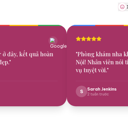
uả hoàn
"
Phòng khám nha khoa tốt nhất H
Nội! Nhân viên nói tiếng Anh và d
vụ tuyệt vời.
"
Sarah Jenkins
S
2 tuần trước