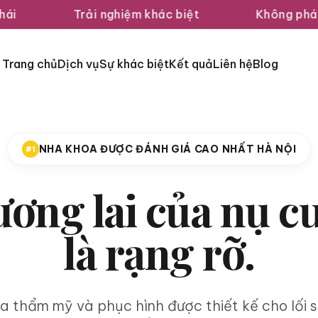
ghiệm khác biệt
Không phán xét
Kết 
Trang chủ
Dịch vụ
Sự khác biệt
Kết quả
Liên hệ
Blog
NHA KHOA ĐƯỢC ĐÁNH GIÁ CAO NHẤT HÀ NỘI
#1
ơng lai của nụ c
là rạng rỡ.
a thẩm mỹ và phục hình được thiết kế cho lối s